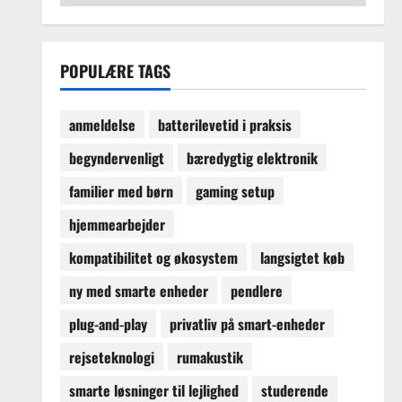
guider
og
købsvejledninger
POPULÆRE TAGS
anmeldelse
batterilevetid i praksis
begyndervenligt
bæredygtig elektronik
familier med børn
gaming setup
hjemmearbejder
kompatibilitet og økosystem
langsigtet køb
ny med smarte enheder
pendlere
plug-and-play
privatliv på smart-enheder
rejseteknologi
rumakustik
smarte løsninger til lejlighed
studerende