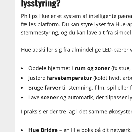
lysstyring?
Philips Hue er et system af intelligente pær
fælles platform. Du kan styre lyset fra Hue-a
stemmestyring, og du kan lave alt fra simpe
Hue adskiller sig fra almindelige LED-pærer v
Opdele hjemmet i
rum og zoner
(fx stue
Justere
farvetemperatur
(koldt hvidt arb
Bruge
farver
til stemning, film, spil eller 
Lave
scener
og automatik, der tilpasser lys
I praksis er der tre lag i det samme økosyst
Hue Bridge
– en lille boks på dit netværk