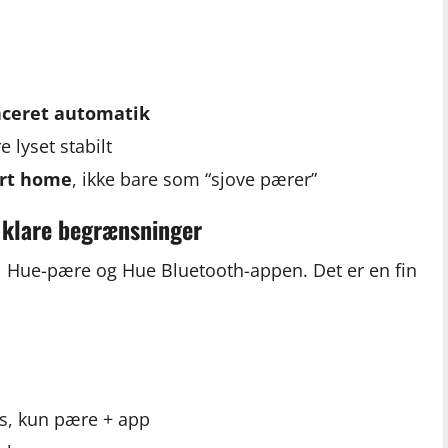
nceret automatik
e lyset stabilt
art home
, ikke bare som “sjove pærer”
d klare begrænsninger
l Hue-pære og Hue Bluetooth-appen. Det er en fin
s, kun pære + app