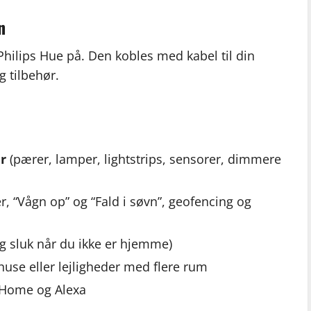
n
hilips Hue på. Den kobles med kabel til din
g tilbehør.
r
(pærer, lamper, lightstrips, sensorer, dimmere
r, “Vågn op” og “Fald i søvn”, geofencing og
g sluk når du ikke er hjemme)
e huse eller lejligheder med flere rum
 Home og Alexa