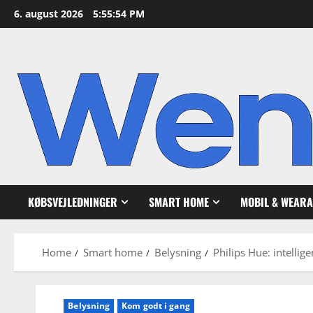
Skip
6. august 2026
5:55:55 PM
to
content
KØBSVEJLEDNINGER
SMART HOME
MOBIL & WEARA
Home
Smart home
Belysning
Philips Hue: intellig
Belysning
Kom godt i gang