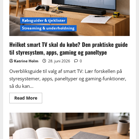
lejlighed
og
hus
Købsguider & tjeklister
Streaming & underholdning
Hvilket smart TV skal du købe? Den praktiske guide
til styresystem, apps, gaming og paneltype
Katrine Holm
28. juni 2026
0
Overbliksguide til valg af smart TV: Lær forskellen på
styresystemer, apps, paneltyper og gaming-funktioner,
så du kan...
Read
Read More
more
about
Hvilket
smart
TV
skal
du
købe?
Den