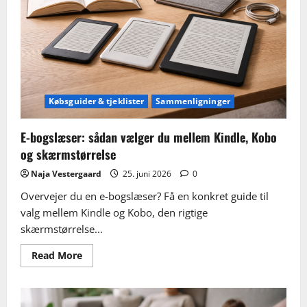
praktiske
guide
til
styresystem,
apps,
gaming
og
paneltype
Købsguider & tjeklister
Sammenligninger
E-bogslæser: sådan vælger du mellem Kindle, Kobo
og skærmstørrelse
Naja Vestergaard
25. juni 2026
0
Overvejer du en e-bogslæser? Få en konkret guide til
valg mellem Kindle og Kobo, den rigtige
skærmstørrelse...
Read
Read More
more
about
E-
bogslæser:
sådan