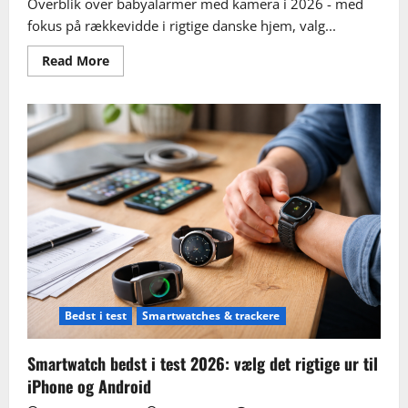
Overblik over babyalarmer med kamera i 2026 - med
fokus på rækkevidde i rigtige danske hjem, valg...
Read
Read More
more
about
Babyalarm
med
kamera
bedst
i
test
2026:
Vælg
rigtigt
til
rækkevidde,
Wi‑Fi,
sikkerhed
og
privatliv
Bedst i test
Smartwatches & trackere
Smartwatch bedst i test 2026: vælg det rigtige ur til
iPhone og Android