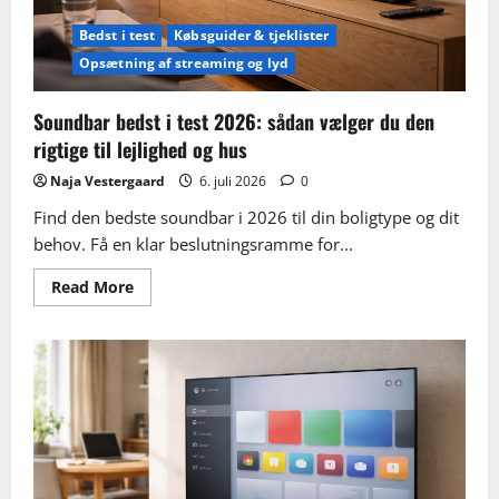
og
platforme
Bedst i test
Købsguider & tjeklister
Opsætning af streaming og lyd
Soundbar bedst i test 2026: sådan vælger du den
rigtige til lejlighed og hus
Naja Vestergaard
6. juli 2026
0
Find den bedste soundbar i 2026 til din boligtype og dit
behov. Få en klar beslutningsramme for...
Read
Read More
more
about
Soundbar
bedst
i
test
2026:
sådan
vælger
du
den
rigtige
til