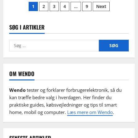
Indlægsinddeling
bedst
1
2
3
4
…
9
Next
i
test
2026:
sådan
vælger
SØG I ARTIKLER
du
den
rigtige
Søg
iPad
eller
efter:
Android
OM WENDO
Wendo
tester og forklarer forbrugerelektronik, så du
kan træffe bedre valg i hverdagen. Her finder du
praktiske guides, købsvejledninger og tips til smart
home, mobil og computer.
Læs mere om Wendo
.
SENESTE ARTIKLER