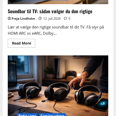
Soundbar til TV: sådan vælger du den rigtige
Freja Lindholm
12. juli 2026
0
Lær at vælge den rigtige soundbar til dit TV. Få styr på
HDMI ARC vs eARC, Dolby...
Read
Read More
more
about
Soundbar
til
TV:
sådan
vælger
du
den
rigtige
Bedst i test
Gaming-udstyr