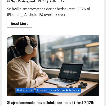
Naja Vestergaard
27. juli 2026
0
Se hvilke smartwatches der er bedst i test i 2026 til
iPhone og Android. Få overblik over...
Read
Read More
more
about
Smartwatch
bedst
i
test
2026:
vælg
det
rigtige
ur
til
iPhone
og
Android
Bedst i test
True wireless & høretelefoner
Støjreducerende hovedtelefoner bedst i test 2026: