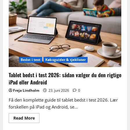
vælger
du
mellem
Kindle,
Kobo
og
skærmstørrelse
Bedst i test
Købsguider & tjeklister
Tablet bedst i test 2026: sådan vælger du den rigtige
iPad eller Android
Freja Lindholm
23. juni 2026
0
Få den komplette guide til tablet bedst i test 2026. Lær
forskellen på iPad og Android, se...
Read
Read More
more
about
Tablet