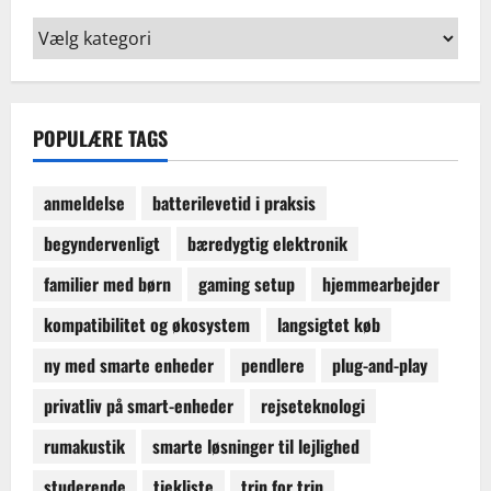
Find
guider
og
købsvejledninger
POPULÆRE TAGS
anmeldelse
batterilevetid i praksis
begyndervenligt
bæredygtig elektronik
familier med børn
gaming setup
hjemmearbejder
kompatibilitet og økosystem
langsigtet køb
ny med smarte enheder
pendlere
plug-and-play
privatliv på smart-enheder
rejseteknologi
rumakustik
smarte løsninger til lejlighed
studerende
tjekliste
trin for trin