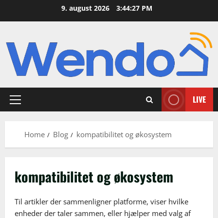
Skip
9. august 2026
3:44:29 PM
to
content
LIVE
Primary
Menu
Home
Blog
kompatibilitet og økosystem
kompatibilitet og økosystem
Til artikler der sammenligner platforme, viser hvilke
enheder der taler sammen, eller hjælper med valg af