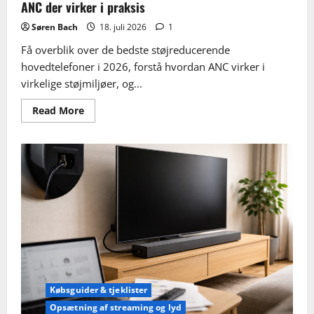
ANC der virker i praksis
Søren Bach
18. juli 2026
1
Få overblik over de bedste støjreducerende
hovedtelefoner i 2026, forstå hvordan ANC virker i
virkelige støjmiljøer, og...
Read
Read More
more
about
Støjreducerende
hovedtelefoner
bedst
i
test
2026:
ANC
der
virker
i
praksis
Købsguider & tjeklister
Opsætning af streaming og lyd