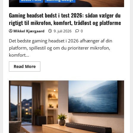
Gaming headset bedst i test 2026: sådan vælger du
rigtigt til mikrofon, komfort, trådløst og platforme
Mikkel Kjærgaard
9. juli 2026
0
Det bedste gaming headset i 2026 afhænger af din
platform, spillestil og om du prioriterer mikrofon,
komfort...
Read
Read More
more
about
Gaming
headset
bedst
i
test
2026:
sådan
vælger
du
rigtigt
til
mikrofon,
komfort,
trådløst