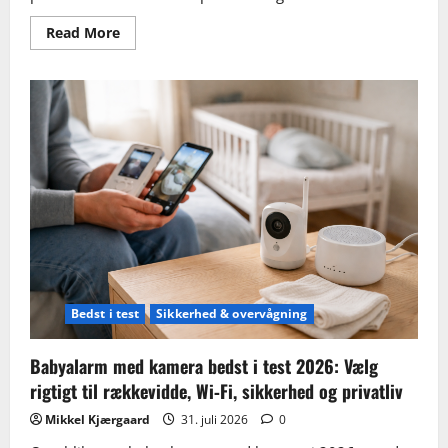
Read
Read More
more
about
Bedste
in-
ear
høretelefoner
til
prisen
2026:
sådan
får
du
mest
lyd
for
pengene
Bedst i test
Sikkerhed & overvågning
Babyalarm med kamera bedst i test 2026: Vælg
rigtigt til rækkevidde, Wi‑Fi, sikkerhed og privatliv
Mikkel Kjærgaard
31. juli 2026
0