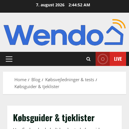
Skip
7. august 2026
2:44:53 AM
to
content
LIVE
Primary
Menu
Home
Blog
Købsvejledninger & tests
Købsguider & tjeklister
Købsguider & tjeklister