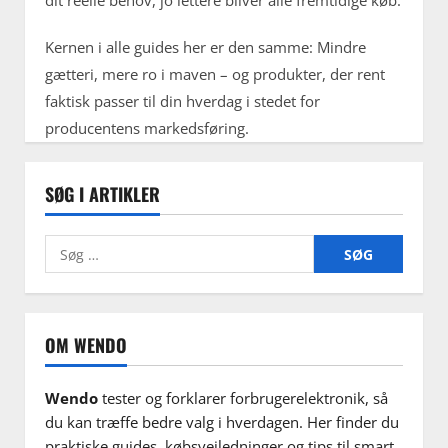
dit reelle behov, jo lettere bliver alle fremtidige køb.
Kernen i alle guides her er den samme: Mindre
gætteri, mere ro i maven – og produkter, der rent
faktisk passer til din hverdag i stedet for
producentens markedsføring.
SØG I ARTIKLER
Søg
efter:
OM WENDO
Wendo
tester og forklarer forbrugerelektronik, så
du kan træffe bedre valg i hverdagen. Her finder du
praktiske guides, købsvejledninger og tips til smart