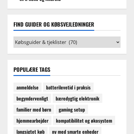
FIND GUIDER OG KØBSVEJLEDNINGER
Find
guider
og
købsvejledninger
POPULÆRE TAGS
anmeldelse
batterilevetid i praksis
begyndervenligt
bæredygtig elektronik
familier med børn
gaming setup
hjemmearbejder
kompatibilitet og økosystem
langsigtet køb
ny med smarte enheder