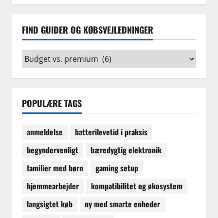
FIND GUIDER OG KØBSVEJLEDNINGER
Find
guider
og
købsvejledninger
POPULÆRE TAGS
anmeldelse
batterilevetid i praksis
begyndervenligt
bæredygtig elektronik
familier med børn
gaming setup
hjemmearbejder
kompatibilitet og økosystem
langsigtet køb
ny med smarte enheder