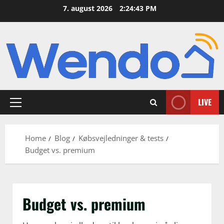
Skip
7. august 2026
2:24:44 PM
to
content
LIVE
Primary
Menu
Home
Blog
Købsvejledninger & tests
Budget vs. premium
Budget vs. premium