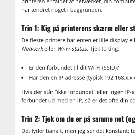
printeren er faldet af netværket, din comput
har ændret noget i baggrunden.
Trin 1: Kig på printerens skærm eller s
De fleste printere har enten et lille display
Netværk
eller
Wi‑Fi-status
. Tjek to ting:
Er den forbundet til dit Wi‑Fi (SSID)?
Har den en IP-adresse (typisk 192.168.x.x e
Hvis der står “ikke forbundet” eller ingen IP-
forbundet ud med en IP, så er det ofte din co
Trin 2: Tjek om du er på samme net (og
Det lyder banalt, men jeg ser det konstant: t