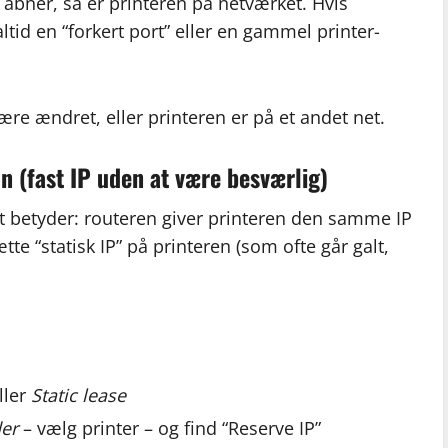
 åbner, så er printeren på netværket. Hvis
ltid en “forkert port” eller en gammel printer-
ære ændret, eller printeren er på et andet net.
n (fast IP uden at være besværlig)
et betyder: routeren giver printeren den samme IP
te “statisk IP” på printeren (som ofte går galt,
ller
Static lease
er
– vælg printer – og find “Reserve IP”