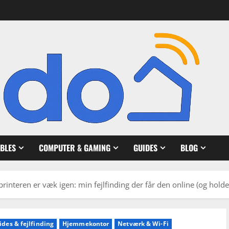
BLES
COMPUTER & GAMING
GUIDES
BLOG
printeren er væk igen: min fejlfinding der får den online (og holde
ides & fejlfinding
Hjemmekontor
Netværk & Wi‑Fi