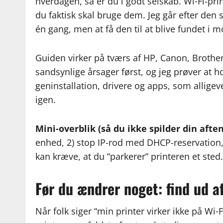
hverdagen, så er du i godt selskab. Wi‑Fi-prin
du faktisk skal bruge dem. Jeg går efter den st
én gang, men at få den til at blive fundet i 
Guiden virker på tværs af HP, Canon, Brother
sandsynlige årsager først, og jeg prøver at h
geninstallation, drivere og apps, som allige
igen.
Mini-overblik (så du ikke spilder din aften
enhed, 2) stop IP-rod med DHCP-reservation, 
kan kræve, at du “parkerer” printeren et sted
Før du ændrer noget: find ud 
Når folk siger “min printer virker ikke på Wi‑Fi