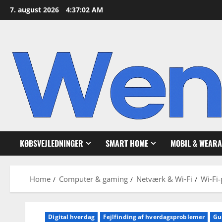
Skip
7. august 2026
4:37:03 AM
to
content
KØBSVEJLEDNINGER
SMART HOME
MOBIL & WEARA
Home
Computer & gaming
Netværk & Wi‑Fi
Wi‑Fi-
Digital hverdag
Fejlfinding af hverdagsproblemer
Gu