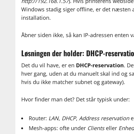
http://192.168.1.57
). Hvis printerens webside
Windows stadig siger offline, er det næsten a
installation.
Åbner siden ikke, så kan IP-adressen enten v
Løsningen der holder: DHCP-reservatio
Det du vil have, er en
DHCP-reservation
. D
hver gang, uden at du manuelt skal ind og sæt
hvis du ikke matcher subnet og gateway).
Hvor finder man det? Det står typisk under:
Router:
LAN
,
DHCP
,
Address reservation
e
Mesh-apps: ofte under
Clients
eller
Enhed