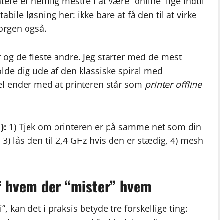
tere er nemlig mestre i at være “online” lige indtil
abile løsning her: ikke bare at få den til at virke
morgen også.
 og de fleste andre. Jeg starter med de mest
olde dig ude af den klassiske spiral med
vel ender med at printeren står som
printer offline
):
1) Tjek om printeren er på samme net som din
3) lås den til 2,4 GHz hvis den er stædig, 4) mesh
.
af hvem der “mister” hvem
”, kan det i praksis betyde tre forskellige ting: