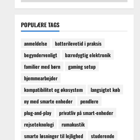
guider
og
købsvejledninger
POPULÆRE TAGS
anmeldelse
batterilevetid i praksis
begyndervenligt
bæredygtig elektronik
familier med børn
gaming setup
hjemmearbejder
kompatibilitet og økosystem
langsigtet køb
ny med smarte enheder
pendlere
plug-and-play
privatliv på smart-enheder
rejseteknologi
rumakustik
smarte løsninger til lejlighed
studerende