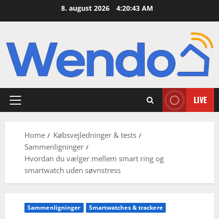
Skip
8. august 2026
4:20:44 AM
to
content
LIVE
Primary
Menu
Home
Købsvejledninger & tests
Sammenligninger
Hvordan du vælger mellem smart ring og
smartwatch uden søvnstress
Sammenligninger
Smartwatches & trackere