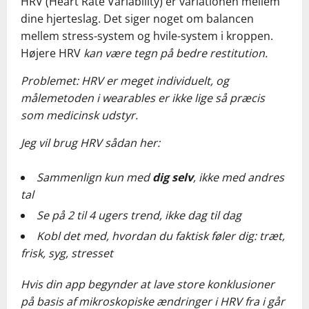
HRV (Heart Rate Variability) er variationen mellem
dine hjerteslag. Det siger noget om balancen
mellem stress-system og hvile-system i kroppen.
Højere HRV
kan være tegn på bedre restitution.
Problemet: HRV er meget individuelt, og
målemetoden i wearables er ikke lige så præcis
som medicinsk udstyr.
Jeg vil brug HRV sådan her:
Sammenlign kun med
dig selv
, ikke med andres
tal
Se på 2 til 4 ugers trend, ikke dag til dag
Kobl det med, hvordan du faktisk føler dig: træt,
frisk, syg, stresset
Hvis din app begynder at lave store konklusioner
på basis af mikroskopiske ændringer i HRV fra i går