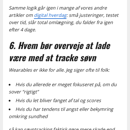
Samme logik går igen i mange af vores andre
artikler om
digital hverdag
: små justeringer, testet
over tid, slår total omlægning, du falder fra igen
efter 4 dage.
6. Hvem bør overveje at
lade
være
med at tracke søvn
Wearables er ikke for alle. Jeg siger ofte til folk:
Hvis du allerede er meget fokuseret på, om du
sover “rigtigt”
Hvis du let bliver fanget af tal og scores
Hvis du har tendens til angst eller bekymring
omkring sundhed
så kan søvntracking faktisk gøre mere skade end