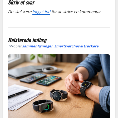
v
Skriv et svar
Du skal være
logget ind
for at skrive en kommentar.
i
g
a
Relaterede indlæg
t
Tilkoblet
Sammenligninger
,
Smartwatches & trackere
i
o
n