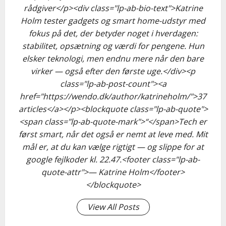
rådgiver</p><div class="lp-ab-bio-text">Katrine
Holm tester gadgets og smart home-udstyr med
fokus på det, der betyder noget i hverdagen:
stabilitet, opsætning og værdi for pengene. Hun
elsker teknologi, men endnu mere når den bare
virker — også efter den første uge.</div><p
class="lp-ab-post-count"><a
href="https://wendo.dk/author/katrineholm/">37
articles</a></p><blockquote class="lp-ab-quote">
<span class="lp-ab-quote-mark">“</span>Tech er
først smart, når det også er nemt at leve med. Mit
mål er, at du kan vælge rigtigt — og slippe for at
google fejlkoder kl. 22.47.<footer class="lp-ab-
quote-attr">— Katrine Holm</footer>
</blockquote>
View All Posts