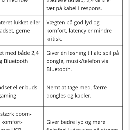
GHz med low
trådløse udfald; 2,4 GHz er
tæt på kabel i respons.
eret lukket eller
Vægten på god lyd og
adset, gerne
komfort, latency er mindre
kritisk.
et med både 2,4
Giver én løsning til alt: spil på
g Bluetooth
dongle, musik/telefon via
Bluetooth.
dset eller buds
Nemt at tage med, færre
 gaming
dongles og kabler.
 stærk boom-
 komfort-
Giver bedre lyd og mere