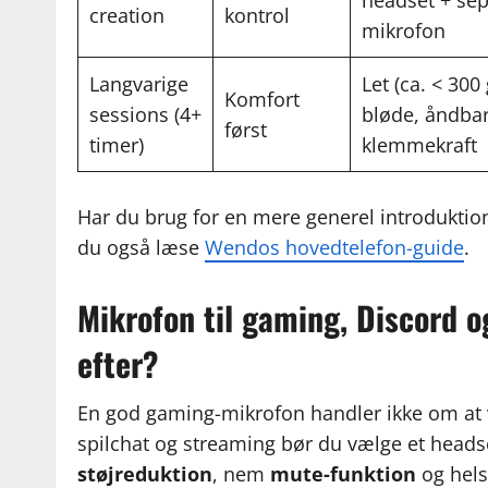
headset + se
creation
kontrol
mikrofon
Langvarige
Let (ca. < 30
Komfort
sessions (4+
bløde, åndbar
først
timer)
klemmekraft
Har du brug for en mere generel introduktion
du også læse
Wendos hovedtelefon-guide
.
Mikrofon til gaming, Discord o
efter?
En god gaming-mikrofon handler ikke om at
spilchat og streaming bør du vælge et head
støjreduktion
, nem
mute-funktion
og hels