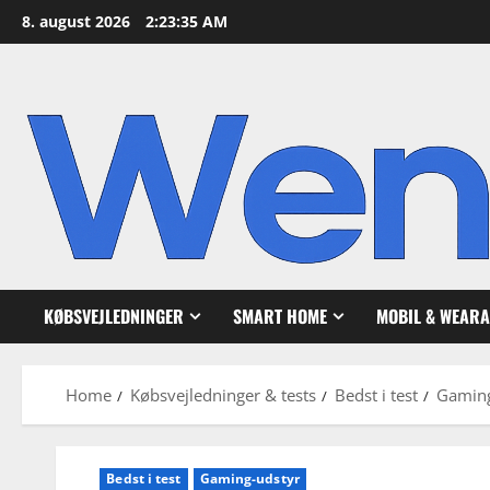
Skip
8. august 2026
2:23:36 AM
to
content
KØBSVEJLEDNINGER
SMART HOME
MOBIL & WEARA
Home
Købsvejledninger & tests
Bedst i test
Gaming 
Bedst i test
Gaming-udstyr