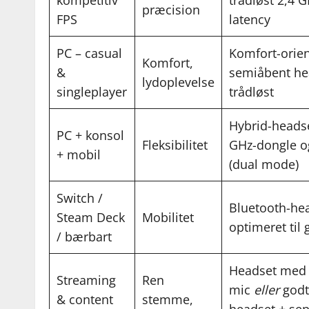
kompetitiv
trådløst 2,4 
præcision
FPS
latency
PC – casual
Komfort-orient
Komfort,
&
semiåbent he
lydoplevelse
singleplayer
trådløst
Hybrid-heads
PC + konsol
Fleksibilitet
GHz-dongle o
+ mobil
(dual mode)
Switch /
Bluetooth-hea
Steam Deck
Mobilitet
optimeret til
/ bærbart
Headset med
Streaming
Ren
mic
eller
godt
& content
stemme,