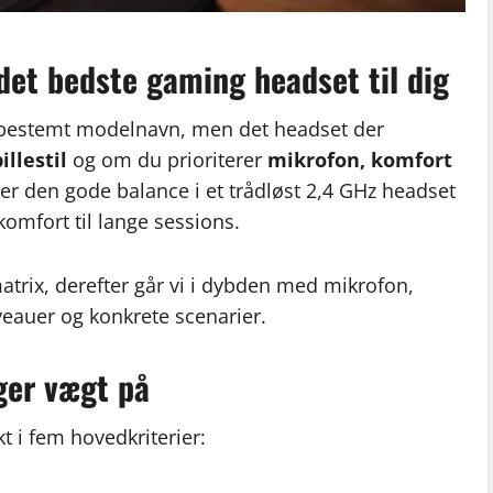
 det bedste gaming headset til dig
t bestemt modelnavn, men det headset der
illestil
og om du prioriterer
mikrofon, komfort
gger den gode balance i et trådløst 2,4 GHz headset
komfort til lange sessions.
atrix, derefter går vi i dybden med mikrofon,
veauer og konkrete scenarier.
ger vægt på
t i fem hovedkriterier: