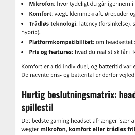
Mikrofon
: hvor tydeligt du går igennem i
Komfort
: vægt, klemmekraft, ørepuder o
Trådløs teknologi
: latency (forsinkelse), 
hybrid).
Platformkompatibilitet
: om headsettet 
Pris og features
: hvad du realistisk får i 
Komfort er altid individuel, og batteritid var
De nævnte pris- og batterital er derfor vejle
Hurtig beslutningsmatrix: head
spillestil
Det bedste gaming headset afhænger især af
vægter
mikrofon, komfort eller trådløs fr