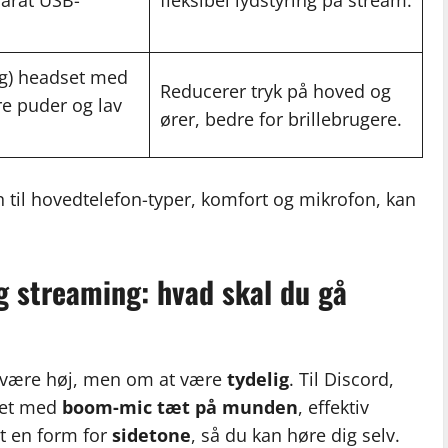
parat USB-
fleksibel lydstyring på stream.
0 g) headset med
Reducerer tryk på hoved og
e puder og lav
ører, bedre for brillebrugere.
 til hovedtelefon-typer, komfort og mikrofon, kan
g streaming: hvad skal du gå
 være høj, men om at være
tydelig
. Til Discord,
set med
boom-mic tæt på munden
, effektiv
t en form for
sidetone
, så du kan høre dig selv.