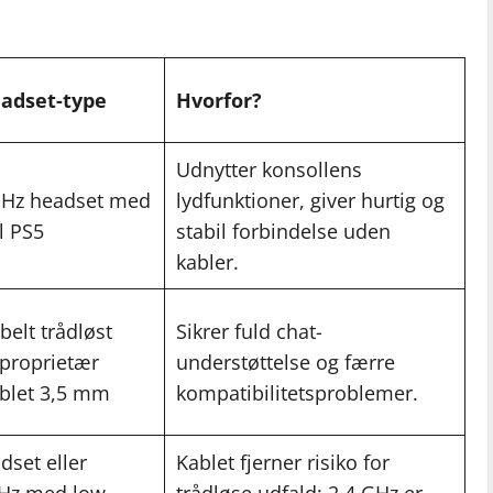
eadset-type
Hvorfor?
Udnytter konsollens
 GHz headset med
lydfunktioner, giver hurtig og
l PS5
stabil forbindelse uden
kabler.
elt trådløst
Sikrer fuld chat-
 proprietær
understøttelse og færre
kablet 3,5 mm
kompatibilitetsproblemer.
dset eller
Kablet fjerner risiko for