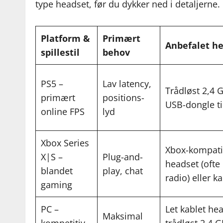
type headset, før du dykker ned i detaljerne.
Platform &
Primært
Anbefalet h
spillestil
behov
PS5 –
Lav latency,
Trådløst 2,4
primært
positions-
USB-dongle ti
online FPS
lyd
Xbox Series
Xbox-kompatib
X|S –
Plug-and-
headset (ofte
blandet
play, chat
radio) eller 
gaming
PC –
Let kablet hea
Maksimal