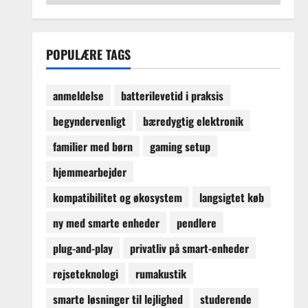
guider
og
købsvejledninger
POPULÆRE TAGS
anmeldelse
batterilevetid i praksis
begyndervenligt
bæredygtig elektronik
familier med børn
gaming setup
hjemmearbejder
kompatibilitet og økosystem
langsigtet køb
ny med smarte enheder
pendlere
plug-and-play
privatliv på smart-enheder
rejseteknologi
rumakustik
smarte løsninger til lejlighed
studerende