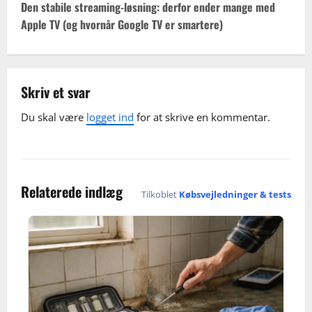
t
Den stabile streaming-løsning: derfor ender mange med
Apple TV (og hvornår Google TV er smartere)
n
a
v
Skriv et svar
Du skal være
logget ind
for at skrive en kommentar.
i
g
a
Relaterede indlæg
Tilkoblet
Købsvejledninger & tests
t
i
o
n