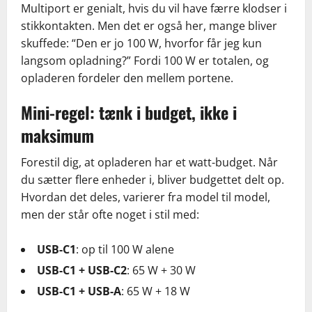
Multiport er genialt, hvis du vil have færre klodser i
stikkontakten. Men det er også her, mange bliver
skuffede: “Den er jo 100 W, hvorfor får jeg kun
langsom opladning?” Fordi 100 W er totalen, og
opladeren fordeler den mellem portene.
Mini-regel: tænk i budget, ikke i
maksimum
Forestil dig, at opladeren har et watt-budget. Når
du sætter flere enheder i, bliver budgettet delt op.
Hvordan det deles, varierer fra model til model,
men der står ofte noget i stil med:
USB-C1
: op til 100 W alene
USB-C1 + USB-C2
: 65 W + 30 W
USB-C1 + USB-A
: 65 W + 18 W