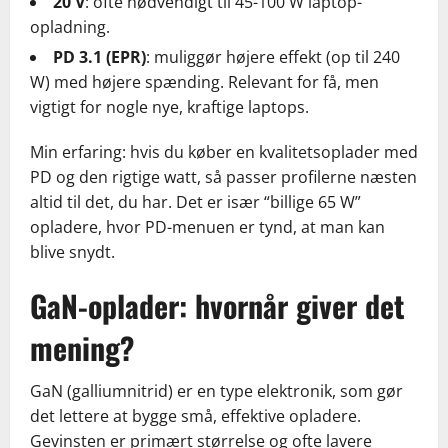
20 V
: ofte nødvendigt til 45-100 W laptop-
opladning.
PD 3.1 (EPR)
: muliggør højere effekt (op til 240
W) med højere spænding. Relevant for få, men
vigtigt for nogle nye, kraftige laptops.
Min erfaring: hvis du køber en kvalitetsoplader med
PD og den rigtige watt, så passer profilerne næsten
altid til det, du har. Det er især “billige 65 W”
opladere, hvor PD-menuen er tynd, at man kan
blive snydt.
GaN-oplader: hvornår giver det
mening?
GaN (galliumnitrid) er en type elektronik, som gør
det lettere at bygge små, effektive opladere.
Gevinsten er primært størrelse og ofte lavere