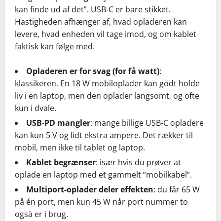
kan finde ud af det”. USB-C er bare stikket.
Hastigheden afhænger af, hvad opladeren kan
levere, hvad enheden vil tage imod, og om kablet
faktisk kan følge med.
Opladeren er for svag (for få watt)
:
klassikeren. En 18 W mobiloplader kan godt holde
liv i en laptop, men den oplader langsomt, og ofte
kun i dvale.
USB-PD mangler
: mange billige USB-C opladere
kan kun 5 V og lidt ekstra ampere. Det rækker til
mobil, men ikke til tablet og laptop.
Kablet begrænser
: især hvis du prøver at
oplade en laptop med et gammelt “mobilkabel”.
Multiport-oplader deler effekten
: du får 65 W
på én port, men kun 45 W når port nummer to
også er i brug.