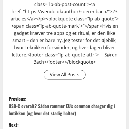
class="lp-ab-post-count"><a
href="https://wendo.dk/author/soerenbach/">23
articles</a></p><blockquote class="lp-ab-quote">
<span class="lp-ab-quote-mark">“</span>Hvis en
gadget kræver tre apps og et ritual, er den ikke
smart – den er bare ny. Jeg tester for det øjeblik,
hvor teknikken forsvinder, og hverdagen bliver
lettere.<footer class="lp-ab-quote-attr">— Søren
Bach</footer></blockquote>
View All Posts
P
Previous:
o
USB-C overalt? Sådan rammer EU’s common charger dig i
butikken (og hvor det stadig halter)
s
Next: