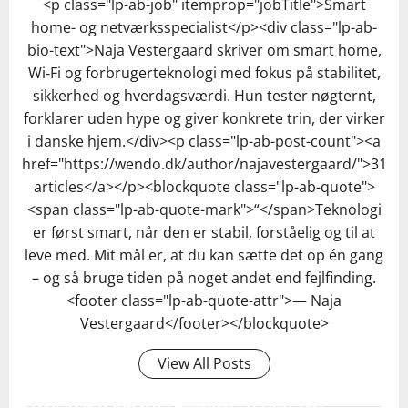
<p class="lp-ab-job" itemprop="jobTitle">Smart
home- og netværksspecialist</p><div class="lp-ab-
bio-text">Naja Vestergaard skriver om smart home,
Wi‑Fi og forbrugerteknologi med fokus på stabilitet,
sikkerhed og hverdagsværdi. Hun tester nøgternt,
forklarer uden hype og giver konkrete trin, der virker
i danske hjem.</div><p class="lp-ab-post-count"><a
href="https://wendo.dk/author/najavestergaard/">31
articles</a></p><blockquote class="lp-ab-quote">
<span class="lp-ab-quote-mark">“</span>Teknologi
er først smart, når den er stabil, forståelig og til at
leve med. Mit mål er, at du kan sætte det op én gang
– og så bruge tiden på noget andet end fejlfinding.
<footer class="lp-ab-quote-attr">— Naja
Vestergaard</footer></blockquote>
View All Posts
HVILKEN USB-C-OPLADNINGSSTYRKE (W)