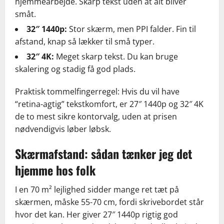
hjemmearbejde. Skarp tekst uden at alt bliver
småt.
32″ 1440p:
Stor skærm, men PPI falder. Fin til
afstand, knap så lækker til små typer.
32″ 4K:
Meget skarp tekst. Du kan bruge
skalering og stadig få god plads.
Praktisk tommelfingerregel: Hvis du vil have
“retina-agtig” tekstkomfort, er 27″ 1440p og 32″ 4K
de to mest sikre kontorvalg, uden at prisen
nødvendigvis løber løbsk.
Skærmafstand: sådan tænker jeg det
hjemme hos folk
I en 70 m² lejlighed sidder mange ret tæt på
skærmen, måske 55-70 cm, fordi skrivebordet står
hvor det kan. Her giver 27″ 1440p rigtig god