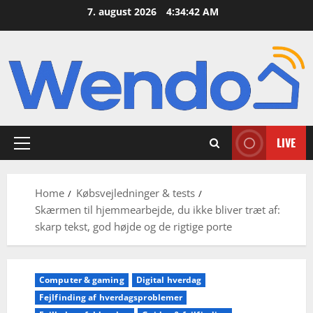
Skip
7. august 2026
4:34:43 AM
to
content
LIVE
Primary
Menu
Home
Købsvejledninger & tests
Skærmen til hjemmearbejde, du ikke bliver træt af:
skarp tekst, god højde og de rigtige porte
Computer & gaming
Digital hverdag
Fejlfinding af hverdagsproblemer