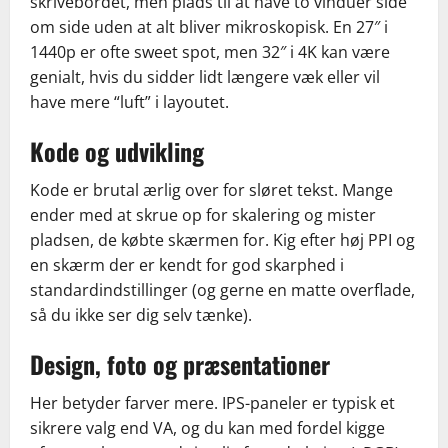
skrivebordet, men plads til at have to vinduer side
om side uden at alt bliver mikroskopisk. En 27″ i
1440p er ofte sweet spot, men 32″ i 4K kan være
genialt, hvis du sidder lidt længere væk eller vil
have mere “luft” i layoutet.
Kode og udvikling
Kode er brutal ærlig over for sløret tekst. Mange
ender med at skrue op for skalering og mister
pladsen, de købte skærmen for. Kig efter høj PPI og
en skærm der er kendt for god skarphed i
standardindstillinger (og gerne en matte overflade,
så du ikke ser dig selv tænke).
Design, foto og præsentationer
Her betyder farver mere. IPS-paneler er typisk et
sikrere valg end VA, og du kan med fordel kigge