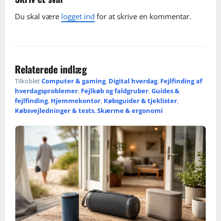
v
Du skal være
logget ind
for at skrive en kommentar.
i
g
a
Relaterede indlæg
t
Tilkoblet
Computer & gaming
,
Digital hverdag
,
Fejlfinding af
hverdagsproblemer
,
Fejlkøb og faldgruber
,
Guides &
i
fejlfinding
,
Hjemmekontor
,
Købsguider & tjeklister
,
Købsvejledninger & tests
,
Skærme & ergonomi
o
n