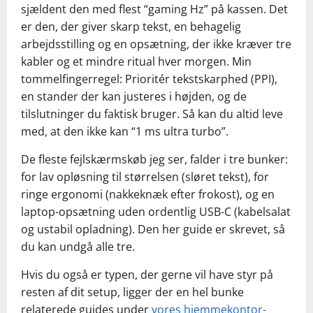
sjældent den med flest “gaming Hz” på kassen. Det
er den, der giver skarp tekst, en behagelig
arbejdsstilling og en opsætning, der ikke kræver tre
kabler og et mindre ritual hver morgen. Min
tommelfingerregel: Prioritér tekstskarphed (PPI),
en stander der kan justeres i højden, og de
tilslutninger du faktisk bruger. Så kan du altid leve
med, at den ikke kan “1 ms ultra turbo”.
De fleste fejlskærmskøb jeg ser, falder i tre bunker:
for lav opløsning til størrelsen (sløret tekst), for
ringe ergonomi (nakkeknæk efter frokost), og en
laptop-opsætning uden ordentlig USB-C (kabelsalat
og ustabil opladning). Den her guide er skrevet, så
du kan undgå alle tre.
Hvis du også er typen, der gerne vil have styr på
resten af dit setup, ligger der en hel bunke
relaterede guides under
vores hjemmekontor-