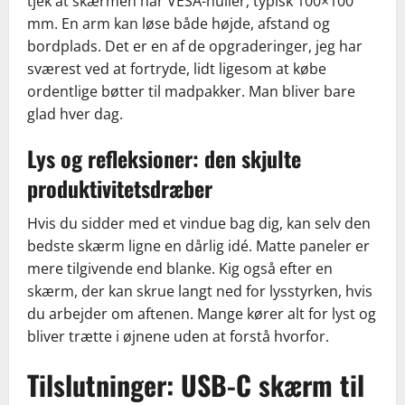
tjek at skærmen har VESA-huller, typisk 100×100
mm. En arm kan løse både højde, afstand og
bordplads. Det er en af de opgraderinger, jeg har
sværest ved at fortryde, lidt ligesom at købe
ordentlige bøtter til madpakker. Man bliver bare
glad hver dag.
Lys og refleksioner: den skjulte
produktivitetsdræber
Hvis du sidder med et vindue bag dig, kan selv den
bedste skærm ligne en dårlig idé. Matte paneler er
mere tilgivende end blanke. Kig også efter en
skærm, der kan skrue langt ned for lysstyrken, hvis
du arbejder om aftenen. Mange kører alt for lyst og
bliver trætte i øjnene uden at forstå hvorfor.
Tilslutninger: USB-C skærm til