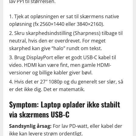
lav PPI til størrelsen.
Tjek at opløsningen er sat til skærmens native
opløsning (fx 2560×1440 eller 3840×2160).
Skru skarphedsindstilling (Sharpness) tilbage til
neutral, hvis den er overdrevet. For meget
skarphed kan give “halo” rundt om tekst.
Brug DisplayPort eller et godt USB-C kabel til
video. HDMI kan være fint, men gamle HDMI-
versioner og billige kabler giver bøvl.
Hvis det er 27″ 1080p og du generelt ser slør, så
er det ikke dig. Det er matematik.
Symptom: Laptop oplader ikke stabilt
via skærmens USB-C
Sandsynlig årsag:
For lav PD-watt, eller kabel der
ikke kan levere strøm ordentligt.