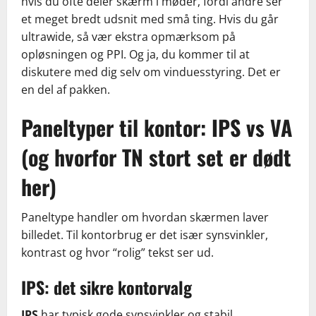
hvis du ofte deler skærm i møder, fordi andre ser
et meget bredt udsnit med små ting. Hvis du går
ultrawide, så vær ekstra opmærksom på
opløsningen og PPI. Og ja, du kommer til at
diskutere med dig selv om vinduesstyring. Det er
en del af pakken.
Paneltyper til kontor: IPS vs VA
(og hvorfor TN stort set er dødt
her)
Paneltype handler om hvordan skærmen laver
billedet. Til kontorbrug er det især synsvinkler,
kontrast og hvor “rolig” tekst ser ud.
IPS: det sikre kontorvalg
IPS
har typisk gode synsvinkler og stabil