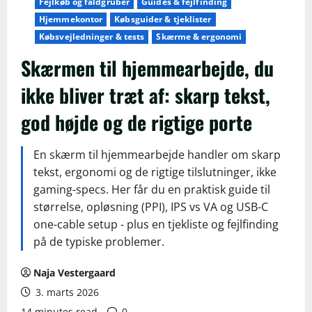
Fejlkøb og faldgruber
Guides & fejlfinding
Hjemmekontor
Købsguider & tjeklister
Købsvejledninger & tests
Skærme & ergonomi
Skærmen til hjemmearbejde, du
ikke bliver træt af: skarp tekst,
god højde og de rigtige porte
En skærm til hjemmearbejde handler om skarp
tekst, ergonomi og de rigtige tilslutninger, ikke
gaming-specs. Her får du en praktisk guide til
størrelse, opløsning (PPI), IPS vs VA og USB-C
one-cable setup - plus en tjekliste og fejlfinding
på de typiske problemer.
Naja Vestergaard
3. marts 2026
14 minutes read
0