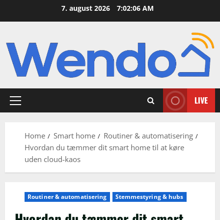
Skip
7. august 2026
7:02:07 AM
to
content
LIVE
Primary
Menu
Home
Smart home
Routiner & automatisering
Hvordan du tæmmer dit smart home til at køre
uden cloud-kaos
Routiner & automatisering
Stemmestyring & hubs
Hvordan du tæmmer dit smart